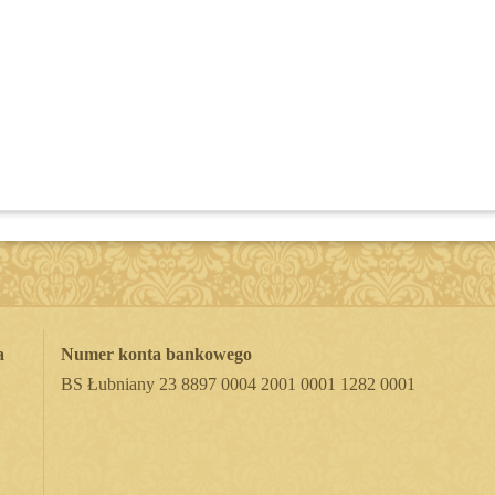
a
Numer konta bankowego
BS Łubniany 23 8897 0004 2001 0001 1282 0001