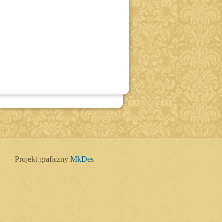
Projekt graficzny
MkDes