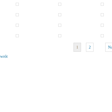
1
2
Na
wrót