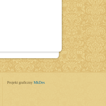
Projekt graficzny
MkDes