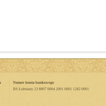
a
Numer konta bankowego
BS Łubniany 23 8897 0004 2001 0001 1282 0001