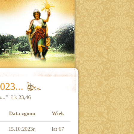
023...
..."
Łk 23,46
Data zgonu
Wiek
15.10.2023r.
lat 67