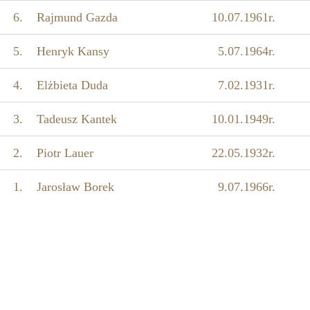
6.
Rajmund Gazda
10.07.1961r.
5.
Henryk Kansy
5.07.1964r.
4.
Elżbieta Duda
7.02.1931r.
3.
Tadeusz Kantek
10.01.1949r.
2.
Piotr Lauer
22.05.1932r.
1.
Jarosław Borek
9.07.1966r.